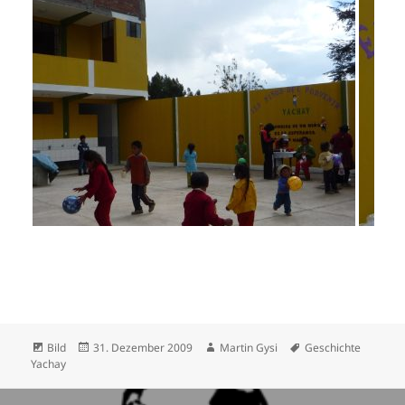
Format
Posted
Author
Tags
Bild
31. Dezember 2009
Martin Gysi
Geschichte
on
Yachay
Beitrags-