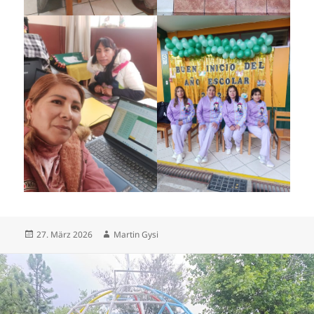
Posted
Author
27. März 2026
Martin Gysi
on