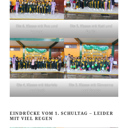
Die 6. Klasse mit Eva und
Die 5. Klasse mit Kati und
Lorena
Emilia
Die 4. Klasse mit Mariela
Die 3. Klasse mit Giovanna
und José
und Sandy
EINDRÜCKE VOM 1. SCHULTAG – LEIDER
MIT VIEL REGEN