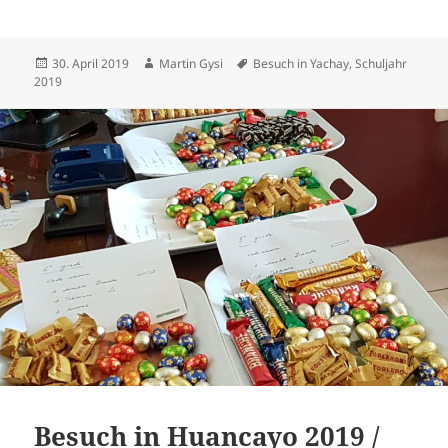
Posted
Author
Tags
30. April 2019
Martin Gysi
Besuch in Yachay
,
Schuljahr
on
2019
Besuch in Huancayo 2019 /