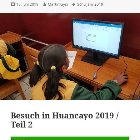
Posted
Author
Tags
18. Juni 2019
Martin Gysi
Schuljahr 2019
on
Besuch in Huancayo 2019 /
Teil 2