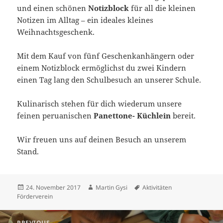
und einen schönen
Notizblock
für all die kleinen
Notizen im Alltag – ein ideales kleines
Weihnachtsgeschenk.
Mit dem Kauf von fünf Geschenkanhängern oder
einem Notizblock ermöglichst du zwei Kindern
einen Tag lang den Schulbesuch an unserer Schule.
Kulinarisch stehen für dich wiederum unsere
feinen peruanischen
Panettone- Küchlein
bereit.
Wir freuen uns auf deinen Besuch an unserem
Stand.
Posted
Author
Tags
24. November 2017
Martin Gysi
Aktivitäten
on
Förderverein
Beitrags-
PREVIOUS