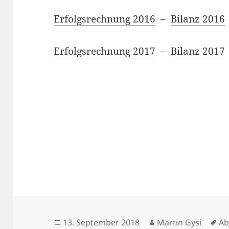
Erfolgsrechnung 2016
–
Bilanz 2016
Erfolgsrechnung 2017
–
Bilanz 2017
Posted
Author
Ta
13. September 2018
Martin Gysi
Ab