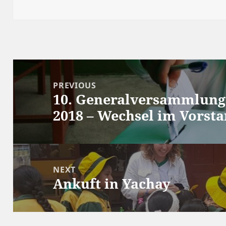
on
Beitrags-
Navigation
PREVIOUS
10. Generalversammlung 
Previous
2018 – Wechsel im Vorst
post:
NEXT
Ankuft in Yachay
Next
post: