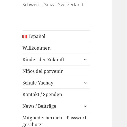
Schweiz – Suiza- Switzerland
Español
Willkommen
expand
Kinder der Zukunft
child
menu
Niños del porvenir
expand
Schule Yachay
child
menu
Kontakt / Spenden
expand
News / Beiträge
child
menu
Mitgliederbereich – Passwort
geschützt