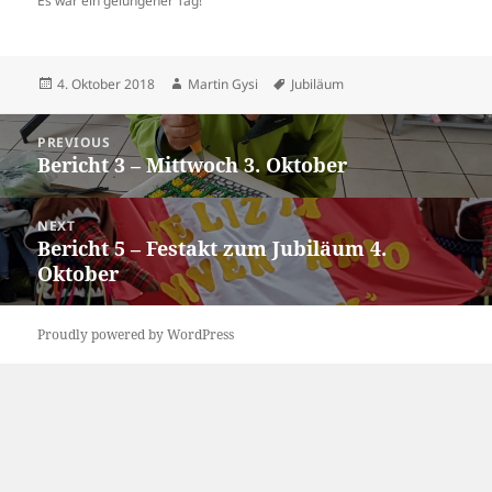
Es war ein gelungener Tag!
Posted
Author
Tags
4. Oktober 2018
Martin Gysi
Jubiläum
on
Beitrags-
PREVIOUS
Navigation
Bericht 3 – Mittwoch 3. Oktober
Previous
post:
NEXT
Bericht 5 – Festakt zum Jubiläum 4.
Next
Oktober
post:
Proudly powered by WordPress