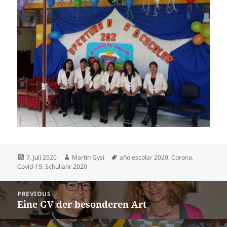
Posted
Author
Tags
7. Juli 2020
Martin Gysi
año escolar 2020
,
Corona
,
on
Covid-19
,
Schuljahr 2020
Beitrags-
PREVIOUS
Navigation
Eine GV der besonderen Art
Previous
post: