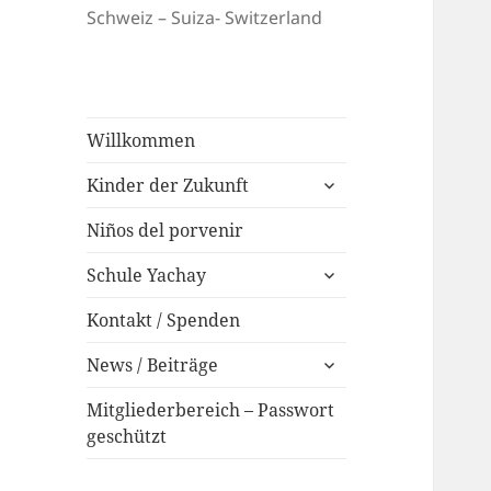
Schweiz – Suiza- Switzerland
Willkommen
expand
Kinder der Zukunft
child
menu
Niños del porvenir
expand
Schule Yachay
child
menu
Kontakt / Spenden
expand
News / Beiträge
child
menu
Mitgliederbereich – Passwort
geschützt