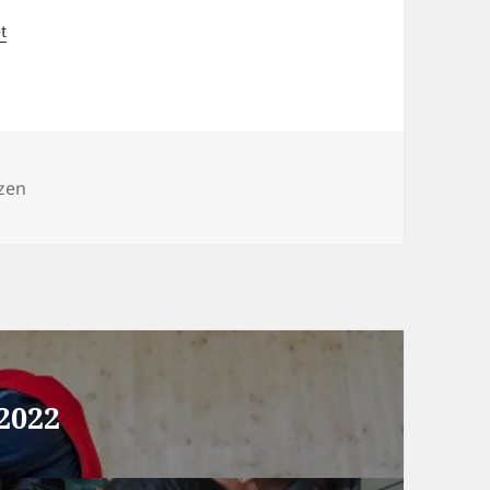
t
zen
2022