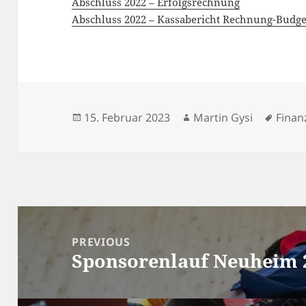
Abschluss 2022 – Erfolgsrechnung
Abschluss 2022 – Kassabericht Rechnung-Budge
Posted
Author
Tags
15. Februar 2023
Martin Gysi
Finan
on
Beitrags-
Navigation
PREVIOUS
Sponsorenlauf Neuheim 
Previous
post: