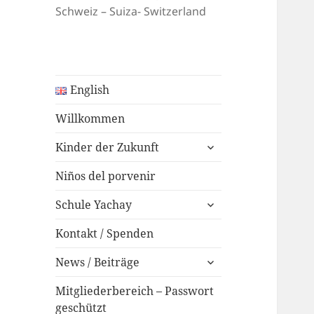
Schweiz – Suiza- Switzerland
English
Willkommen
expand
Kinder der Zukunft
child
menu
Niños del porvenir
expand
Schule Yachay
child
menu
Kontakt / Spenden
expand
News / Beiträge
child
menu
Mitgliederbereich – Passwort
geschützt