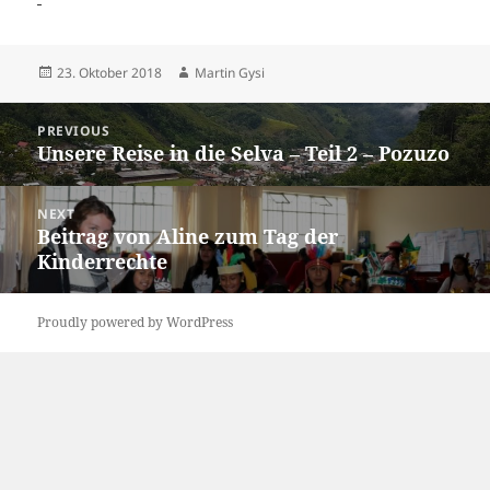
Posted
Author
23. Oktober 2018
Martin Gysi
on
Beitrags-
PREVIOUS
Navigation
Unsere Reise in die Selva – Teil 2 – Pozuzo
Previous
post:
NEXT
Beitrag von Aline zum Tag der
Next
Kinderrechte
post:
Proudly powered by WordPress