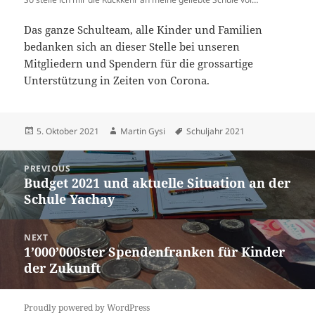
Das ganze Schulteam, alle Kinder und Familien
bedanken sich an dieser Stelle bei unseren
Mitgliedern und Spendern für die grossartige
Unterstützung in Zeiten von Corona.
Posted
Author
Tags
5. Oktober 2021
Martin Gysi
Schuljahr 2021
on
Beitrags-
PREVIOUS
Navigation
Budget 2021 und aktuelle Situation an der
Previous
Schule Yachay
post:
NEXT
1’000’000ster Spendenfranken für Kinder
Next
der Zukunft
post:
Proudly powered by WordPress