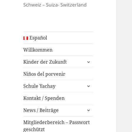
Schweiz – Suiza- Switzerland
Español
Willkommen
expand
Kinder der Zukunft
child
menu
Niños del porvenir
expand
Schule Yachay
child
menu
Kontakt / Spenden
expand
News / Beiträge
child
menu
Mitgliederbereich – Passwort
geschützt