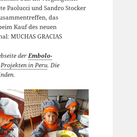
tte Paolucci und Sandro Stocker
 Zusammentreffen, das
 beim Kauf des neuen
inmal: MUCHAS GRACIAS
ebseite der
Embolo-
n
Projekten in Peru
. Die
inden.