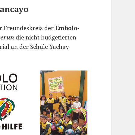
uancayo
er Freundeskreis der
Embolo-
merun
die nicht budgetierten
rial an der Schule Yachay